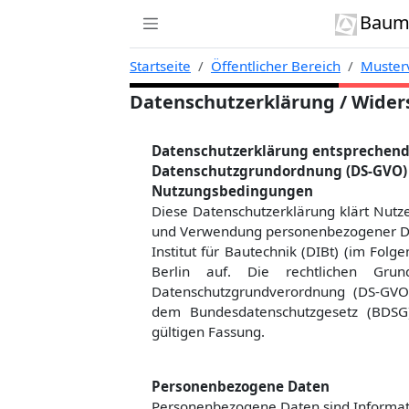
Zur Navigation links springen
Zum Inhalt springen
Zum Kontext rechts springen
Baumi
Startseite
Öffentlicher Bereich
Musterv
Datenschutzerklärung / Wider
Datenschutzerklärung entsprechend
Datenschutzgrundordnung (DS-GVO) 
Nutzungsbedingungen
Diese Datenschutzerklärung klärt Nut
und Verwendung personenbezogener Dat
Institut für Bautechnik (DIBt) (im Fol
Berlin auf. Die rechtlichen Gru
Datenschutzgrundverordnung (DS-GVO)
dem Bundesdatenschutzgesetz (BDSG
gültigen Fassung.
Personenbezogene Daten
Personenbezogene Daten sind Informatio