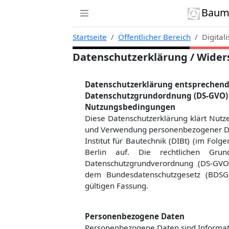
Zur Navigation links springen
Zum Inhalt springen
Zum Kontext rechts springen
Baumi
Startseite
Öffentlicher Bereich
Digital
Datenschutzerklärung / Wider
Datenschutzerklärung entsprechend
Datenschutzgrundordnung (DS-GVO) 
Nutzungsbedingungen
Diese Datenschutzerklärung klärt Nut
und Verwendung personenbezogener Dat
Institut für Bautechnik (DIBt) (im Fol
Berlin auf. Die rechtlichen Gru
Datenschutzgrundverordnung (DS-GVO)
dem Bundesdatenschutzgesetz (BDSG
gültigen Fassung.
Personenbezogene Daten
Personenbezogene Daten sind Informatio