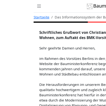
Zur Navigation links springen
Zum Inhalt springen
Zum Kontext rechts springen
Baumi
Startseite
Das Informationssystem der B
Schriftliches Grußwort von Christia
Wohnen, zum Auftakt des BMK-Vorsit
Sehr geehrte Damen und Herren,
im Rahmen des Vorsitzes Berlins in den
Website der Bauministerkonferenz begr
kommenden Jahren und darauf, unsere
Wohnen und Städtebau entschlossen a
Die Herausforderungen im unserem Ber
qualitativ hochwertigem und zugleich 
Bauministerkonferenz hat hierfür in de
etwa durch die Modernisierung der Mu
Digitalisierung von Planungs- und Gen